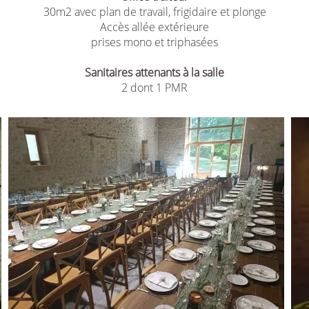
30m2 avec plan de travail, frigidaire et plonge
Accès allée extérieure
prises mono et triphasées
Sanitaires attenants à la salle
2 dont 1 PMR