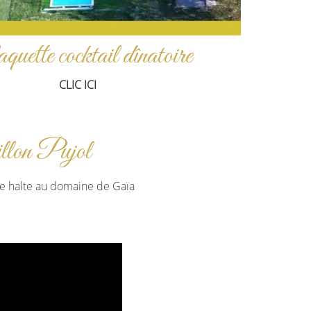
uette cocktail dînatoire
CLIC ICI
llon Pujol
e halte au domaine de Gaïa
.