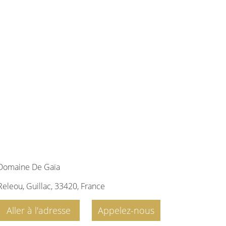
Domaine De Gaïa
Releou, Guillac, 33420, France
Aller à l'adresse
Appelez-nous